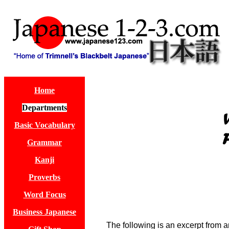
Home
Departments
Basic Vocabulary
Grammar
Kanji
Proverbs
Word Focus
Business Japanese
The following is an excerpt from a