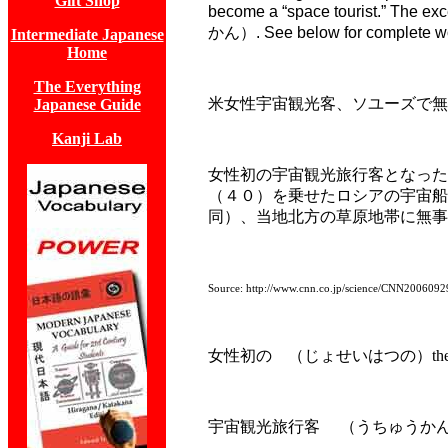
Gift Shop
become a “space tourist.” The exc
かん）
. See below for complete wo
Intermediate Japanese
Home
The Everything
米女性宇宙観光客、ソユーズで無
Japanese Guide
Kanji Lab
女性初の宇宙観光旅行客となった
（４０）を乗せたロシアの宇宙船
同）、当地北方の草原地帯に無事
Source: http://www.cnn.co.jp/science/CNN200609
女性初の （じょせいはつの）
th
宇宙観光旅行客 （うちゅうか