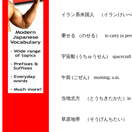
イラン系米国人 （イランけい
乗せる （のせる）
to carry (a per
宇宙船
(
うちゅうせん
)
spacecraft
午前
(
ごぜん
)
morning; a.m.
当地北方 （とうちきたかた）
in
草原地帯 （そうげんちたい）